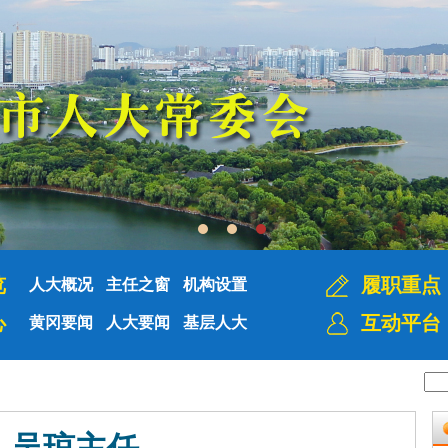
览
履职重点
人大概况
主任之窗
机构设置
心
互动平台
黄冈要闻
人大要闻
基层人大