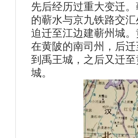
先后经历过重大变迁。
的蕲水与京九铁路交汇
迫迁至江边建蕲州城。
在黄陂的南司州，后迁
到禹王城，之后又迁至
城。