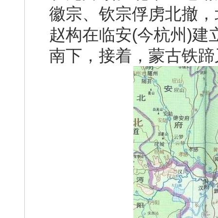
徽宗、钦宗俘虏北撤，
赵构在临安(今杭州)
南下，接着，蒙古铁蹄