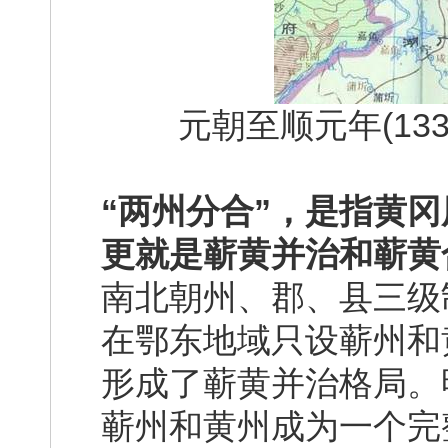
元朝至顺元年(133
“两州分合”，是指黄
更就是蕲黄并治和蕲黄
南北朝州、郡、县三级
在鄂东地域只设蕲州和
形成了蕲黄并治格局。明
蕲州和黄州成为一个完